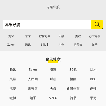
赤果导航
淘宝
京东
柠檬好券
天猫
携程
苏宁电器
Zaker
腾讯
Bilibili
斗鱼
唯品会
知乎
资讯社交
腾讯
Zaker
澎湃
36氪
网易
凤凰
人民网
财新
搜狐
BBC
虎嗅
观察者
头条
新浪体育
虎扑
微博
知乎
V2EX
简书
果壳