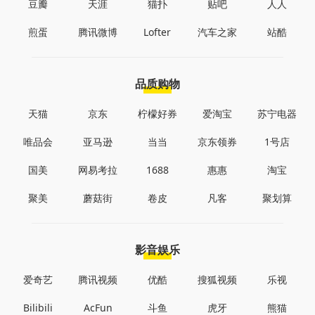
豆瓣
天涯
猫扑
贴吧
人人
煎蛋
腾讯微博
Lofter
汽车之家
站酷
品质购物
天猫
京东
柠檬好券
爱淘宝
苏宁电器
唯品会
亚马逊
当当
京东领券
1号店
国美
网易考拉
1688
惠惠
淘宝
聚美
蘑菇街
卷皮
凡客
聚划算
影音娱乐
爱奇艺
腾讯视频
优酷
搜狐视频
乐视
Bilibili
AcFun
斗鱼
虎牙
熊猫